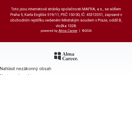
Toto jsou internetové stránky společnosti MAFRA, a.s., se sídlem
Praha 5, Karla Engliše 519/11, PSČ 150 00, IČ: 45313351, zapsané v
obchodním rejstříku vedeném Městským soudem v Praze, oddíl B,
vložka 1328.
powered by
Alma Career
| ©2026
Nahlásit nezákonný obsah
Nastavení cookies
Transparentnost
Reklama na portálech Alma Career
Zásady ochrany soukromí
Podmínky používání
© Alma Career Czechia s.r.o. Vizuální podoba webové stránky může být
rovněž předmětem autorských práv třetích stran