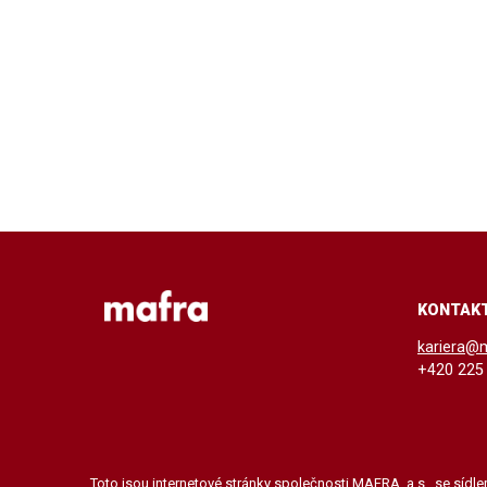
KONTAK
kariera@
+420 225
Toto jsou internetové stránky společnosti MAFRA, a.s., se síd