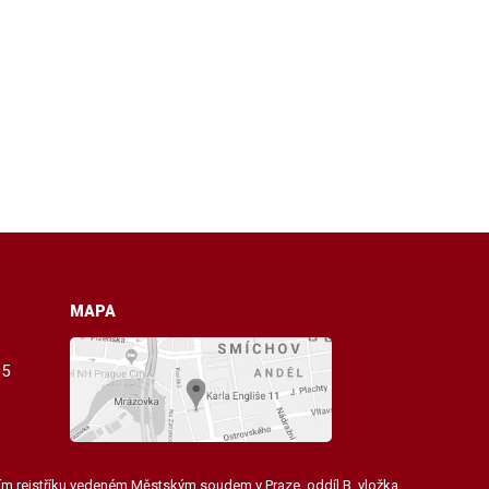
MAPA
 5
ním rejstříku vedeném Městským soudem v Praze, oddíl B, vložka