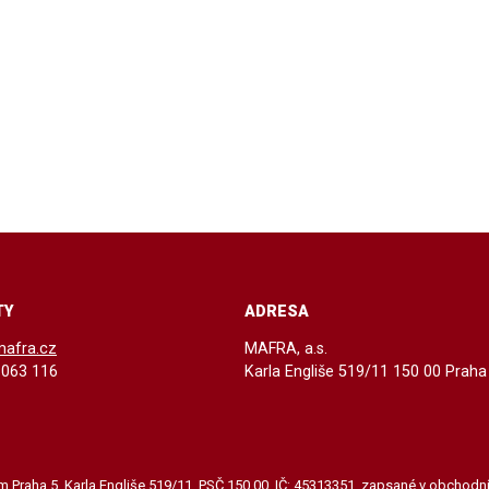
TY
ADRESA
mafra.cz
MAFRA, a.s.
 063 116
Karla Engliše 519/11 150 00 Praha
lem Praha 5, Karla Engliše 519/11, PSČ 150 00, IČ: 45313351, zapsané v obchod